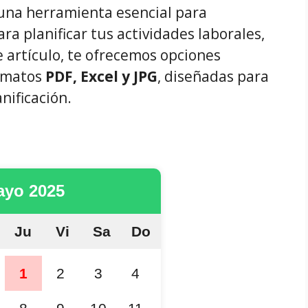
una herramienta esencial para
ara planificar tus actividades laborales,
 artículo, te ofrecemos opciones
ormatos
PDF, Excel y JPG
, diseñadas para
nificación.
ayo 2025
Ju
Vi
Sa
Do
1
2
3
4