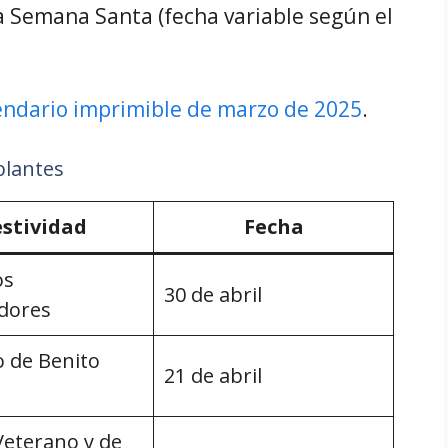
la Semana Santa (fecha variable según el
endario imprimible de marzo de 2025
.
blantes
estividad
Fecha
os
30 de abril
dores
o de Benito
21 de abril
Veterano y de