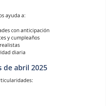
os ayuda a:
dades con anticipación
tes y cumpleaños
realistas
idad diaria
s de abril 2025
rticularidades: