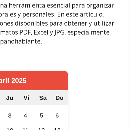
na herramienta esencial para organizar
orales y personales. En este artículo,
ones disponibles para obtener y utilizar
ormatos PDF, Excel y JPG, especialmente
spanohablante.
ril 2025
Ju
Vi
Sa
Do
3
4
5
6